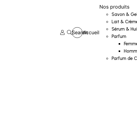
Nos produits
Savon & Ge
Lait & Crèm
Sérum & Hui
Search
Accueil
Parfum
Femm
Homm
Parfum de 
Ajouter aux favoris
Ce
Choix des options
Choix des
113 – Olympea .PR
21
produit
a
Bl
500
CFA
3500
CFA
6000
CFA
plusieurs
mini
50ml
100ml
variations.
500
C