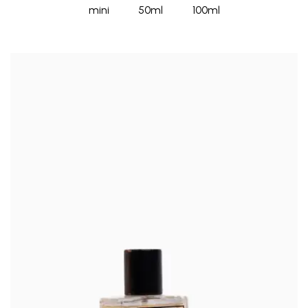
mini
50ml
100ml