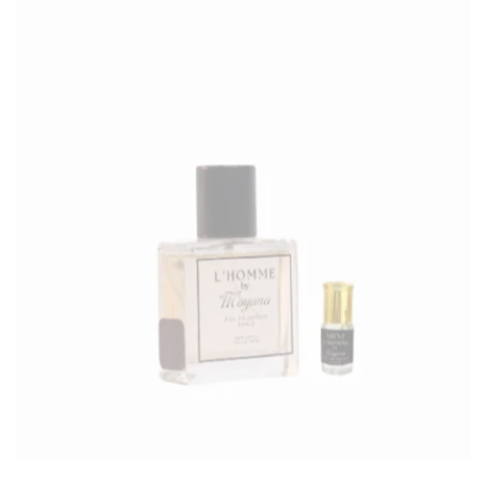
201 – Sauvage .D
500
CFA
-
3500
CFA
-
6000
CFA
mini
50ml
100ml