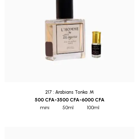
217 : Arabians Tonka .M
500
CFA
-
3500
CFA
-
6000
CFA
mini
50ml
100ml