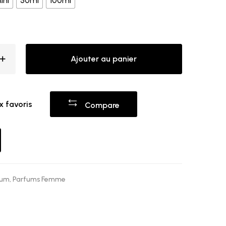
ini
50ml
100ml
Ajouter au panier
x favoris
Compare
fum
,
Parfums Femme