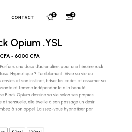
0
0
CONTACT
ack Opium .YSL
CFA
-
6000
CFA
arfum, une dose d’adrénaline, pour une héroïne rock
tase. Hypnotique ? Terriblement. Vivre sa vie au
s envies et son instinct, briser les codes et assumer sa
uissante et femme indépendante à la beauté
e Black Opium dessine sa vie selon ses propres
 et sensuelle, elle éveille à son passage un désir
ombez à son appel. Laissez-vous hypnotiser par