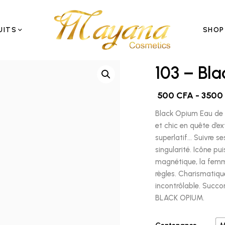
UITS
SHOP
103 – Bl
500
CFA
-
3500
Black Opium Eau de P
et chic en quête d’ex
superlatif… Suivre se
singularité. Icône p
magnétique, la femm
règles. Charismatique
incontrôlable. Succ
BLACK OPIUM.