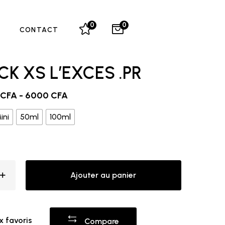
0
0
CONTACT
ACK XS L’EXCES .PR
CFA
-
6000
CFA
ini
50ml
100ml
Ajouter au panier
x favoris
Compare