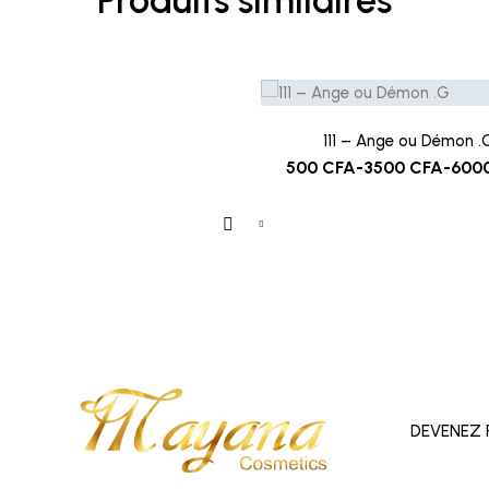
Produits similaires
111 – Ange ou Démon .
500
CFA
-
3500
CFA
-
600
DEVENEZ 